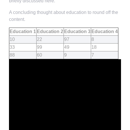
briefly discussed here.
A concluding thought about education to round off the
content.
Education 1
Education 2
Education 3
Education 4
10
22
97
8
33
99
49
18
88
60
9
7