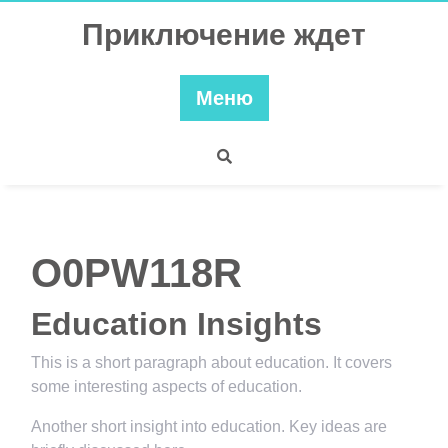
Перейти
Приключение ждет
к
содержимому
Меню
O0PW118R
Education Insights
This is a short paragraph about education. It covers
some interesting aspects of education.
Another short insight into education. Key ideas are