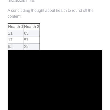
discussed here.
A concluding thought about health to round off the
content.
Health 1
Health 2
21
85
17
57
95
29