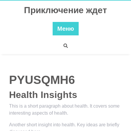
Перейти
Приключение ждет
к
содержимому
Меню
PYUSQMH6
Health Insights
This is a short paragraph about health. It covers some
interesting aspects of health.
Another short insight into health. Key ideas are briefly