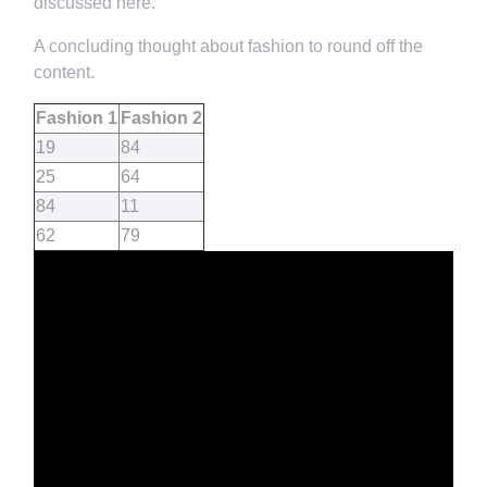
discussed here.
A concluding thought about fashion to round off the
content.
Fashion 1
Fashion 2
19
84
25
64
84
11
62
79