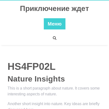
Перейти
Приключение ждет
к
содержимому
Меню
HS4FP02L
Nature Insights
This is a short paragraph about nature. It covers some
interesting aspects of nature.
Another short insight into nature. Key ideas are briefly