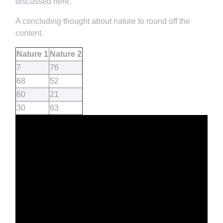
discussed here.
A concluding thought about nature to round off the
content.
Nature 1
Nature 2
7
76
68
52
60
21
30
63