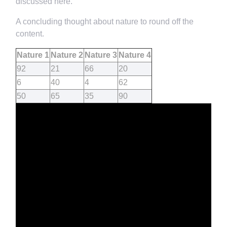
discussed here.
A concluding thought about nature to round off the
content.
Nature 1
Nature 2
Nature 3
Nature 4
92
21
66
20
6
40
4
62
50
65
35
90