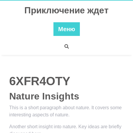
Перейти
Приключение ждет
к
содержимому
Меню
6XFR4OTY
Nature Insights
This is a short paragraph about nature. It covers some
interesting aspects of nature.
Another short insight into nature. Key ideas are briefly