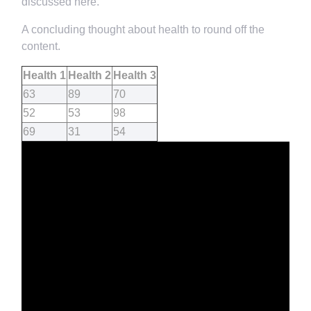
discussed here.
A concluding thought about health to round off the
content.
Health 1
Health 2
Health 3
63
89
70
52
53
98
69
31
54