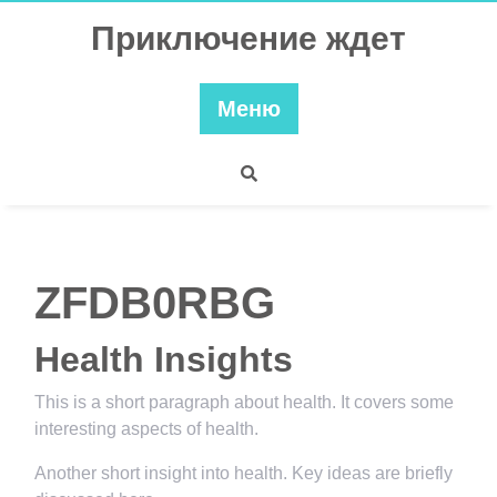
Перейти
Приключение ждет
к
содержимому
Меню
ZFDB0RBG
Health Insights
This is a short paragraph about health. It covers some
interesting aspects of health.
Another short insight into health. Key ideas are briefly