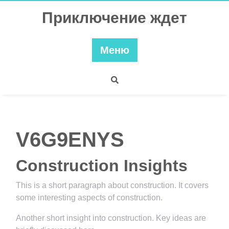
Перейти
Приключение ждет
к
содержимому
Меню
V6G9ENYS
Construction Insights
This is a short paragraph about construction. It covers
some interesting aspects of construction.
Another short insight into construction. Key ideas are