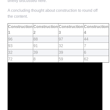
briefly discussed here.
A concluding thought about construction to round off
the content.
Construction
Construction
Construction
Construction
1
2
3
4
96
88
97
44
93
91
32
7
32
39
39
6
72
8
59
62