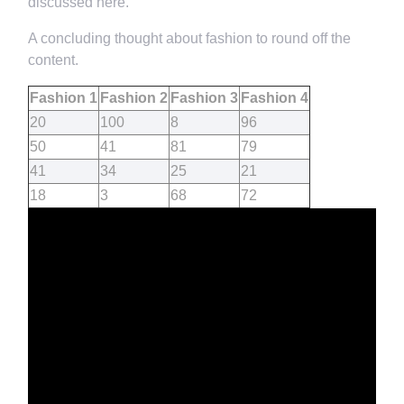
discussed here.
A concluding thought about fashion to round off the
content.
Fashion 1
Fashion 2
Fashion 3
Fashion 4
20
100
8
96
50
41
81
79
41
34
25
21
18
3
68
72