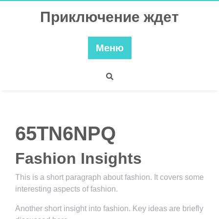
Перейти
Приключение ждет
к
содержимому
Меню
65TN6NPQ
Fashion Insights
This is a short paragraph about fashion. It covers some
interesting aspects of fashion.
Another short insight into fashion. Key ideas are briefly