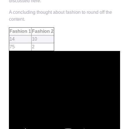
discussed here.
A concluding thought about fashion to round off the
content.
Fashion 1
Fashion 2
14
10
75
2