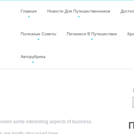
Главная
Новости Для Путешественников
Досто
Полезные Советы
Питаемся В Путешествии
Кр
Авторубрика
 covers some interesting aspects of business.
П
s are briefly discussed here.