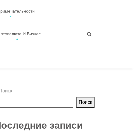
примечательности
иптовалюта И Бизнес
Поиск
Поиск
оследние записи