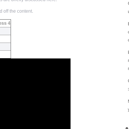
 off the content.
ess 4