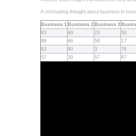
A concluding thought about business to round
Business 1
Business 2
Business 3
Busin
83
69
23
50
99
66
58
17
63
90
3
76
57
30
57
87