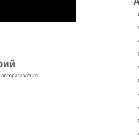
ssniki
авить
рий
о
авторизоваться
.