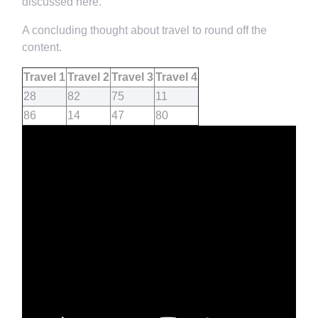
discussed here.
A concluding thought about travel to round off the
content.
Travel 1
Travel 2
Travel 3
Travel 4
28
82
75
11
86
14
47
80