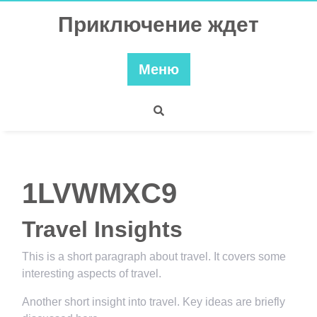
Перейти
Приключение ждет
к
содержимому
Меню
1LVWMXC9
Travel Insights
This is a short paragraph about travel. It covers some
interesting aspects of travel.
Another short insight into travel. Key ideas are briefly