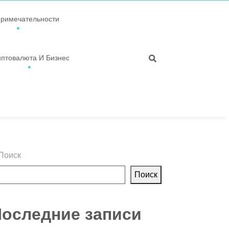
примечательности
иптовалюта И Бизнес
Поиск
Поиск
оследние записи