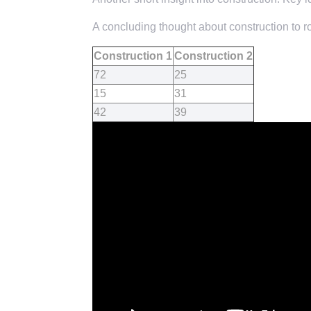
A concluding thought about construction to ro
Construction 1
Construction 2
72
25
15
31
42
39