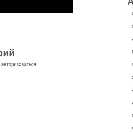
ssniki
авить
рий
о
авторизоваться
.