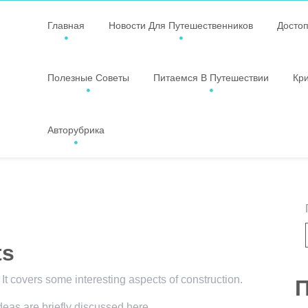
Главная
Новости Для Путешественников
Досто
Полезные Советы
Питаемся В Путешествии
Кр
Авторубрика
ts
 It covers some interesting aspects of construction.
П
ideas are briefly discussed here.