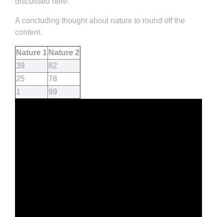
discussed here.
A concluding thought about nature to round off the
content.
Nature 1
Nature 2
39
82
25
78
1
99