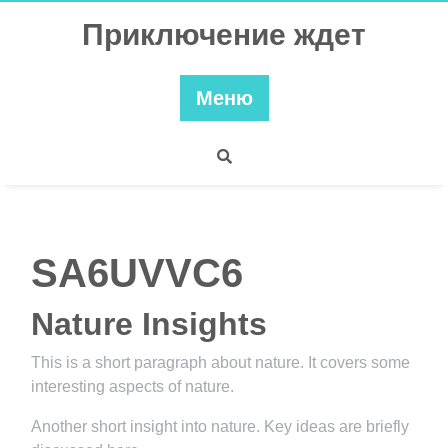
Перейти
Приключение ждет
к
содержимому
Меню
SA6UVVC6
Nature Insights
This is a short paragraph about nature. It covers some
interesting aspects of nature.
Another short insight into nature. Key ideas are briefly