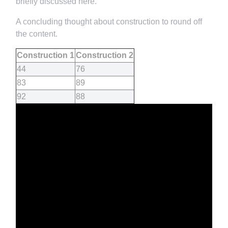
briefly discussed here.
A concluding thought about construction to round off
the content.
Construction 1
Construction 2
44
76
83
89
92
88