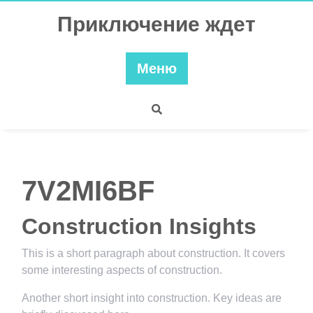
Перейти
Приключение ждет
к
содержимому
Меню
7V2MI6BF
Construction Insights
This is a short paragraph about construction. It covers
some interesting aspects of construction.
Another short insight into construction. Key ideas are