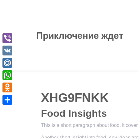
Перейти
к
содержимому
Приключение ждет
Viber
VK
Mail.Ru
WhatsApp
XHG9FNKK
Odnoklassniki
Отправить
Food Insights
This is a short paragraph about food. It cove
Another short insight into food. Key ideas ar