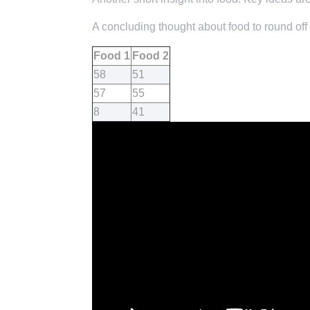
A concluding thought about food to round off 
Food 1
Food 2
58
51
57
55
8
41