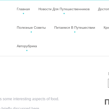
Главная
Новости Для Путешественников
Досто
Полезные Советы
Питаемся В Путешествии
Кр
Авторубрика
rs some interesting aspects of food.
П
e briefly discussed here.