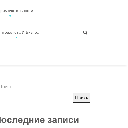
примечательности
иптовалюта И Бизнес
Поиск
Поиск
оследние записи