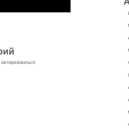
ssniki
авить
рий
о
авторизоваться
.