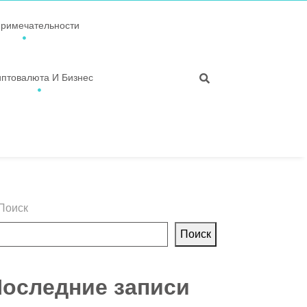
примечательности
иптовалюта И Бизнес
Поиск
Поиск
оследние записи