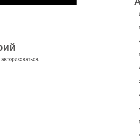
ssniki
авить
рий
о
авторизоваться
.