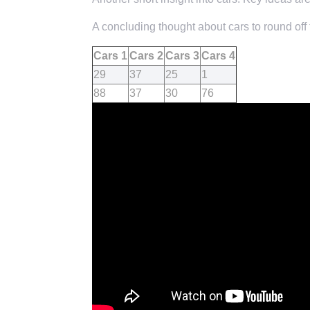
A concluding thought about cars to round off 
Cars 1
Cars 2
Cars 3
Cars 4
29
37
25
1
88
37
30
76