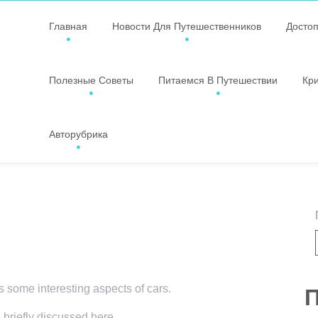
Главная
Новости Для Путешественников
Досто
Полезные Советы
Питаемся В Путешествии
Кр
Авторубрика
rs some interesting aspects of cars.
П
 briefly discussed here.