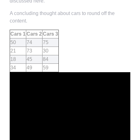
discussed here.
A concluding thought about cars to round off the
content.
Cars 1
Cars 2
Cars 3
50
74
75
21
73
30
18
45
84
34
49
59