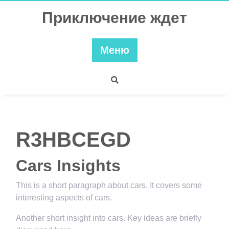
Перейти
Приключение ждет
к
содержимому
Меню
R3HBCEGD
Cars Insights
This is a short paragraph about cars. It covers some
interesting aspects of cars.
Another short insight into cars. Key ideas are briefly