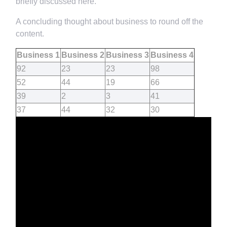
briefly discussed here.
A concluding thought about business to round off the
content.
Business 1
Business 2
Business 3
Business 4
92
23
23
98
52
44
19
66
39
2
3
41
37
44
32
30