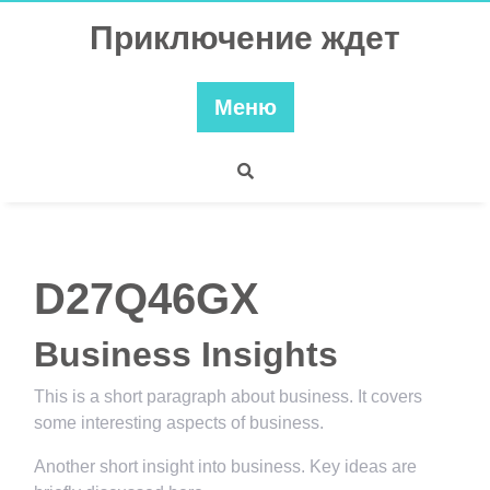
Перейти
Приключение ждет
к
содержимому
Меню
D27Q46GX
Business Insights
This is a short paragraph about business. It covers
some interesting aspects of business.
Another short insight into business. Key ideas are