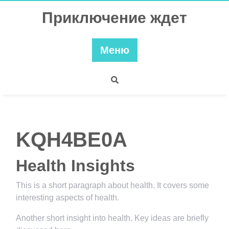
Перейти
Приключение ждет
к
содержимому
Меню
KQH4BE0A
Health Insights
This is a short paragraph about health. It covers some
interesting aspects of health.
Another short insight into health. Key ideas are briefly