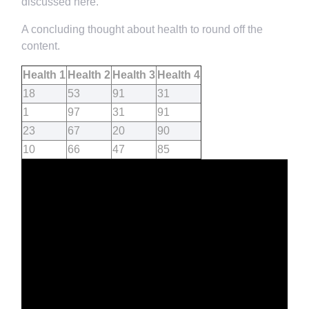
discussed here.
A concluding thought about health to round off the
content.
Health 1
Health 2
Health 3
Health 4
18
53
91
31
1
97
31
91
23
67
20
90
10
66
47
85