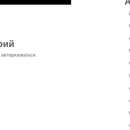
ssniki
авить
рий
о
авторизоваться
.