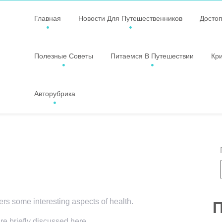
Главная
Новости Для Путешественников
Досто
Полезные Советы
Питаемся В Путешествии
Кр
Авторубрика
vers some interesting aspects of health.
П
re briefly discussed here.