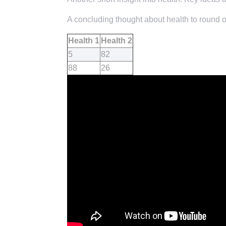
A concluding thought about health to round of
Health 1
Health 2
5
82
88
26