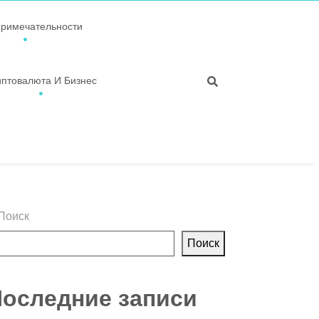
примечательности
иптовалюта И Бизнес
Поиск
Поиск
оследние записи