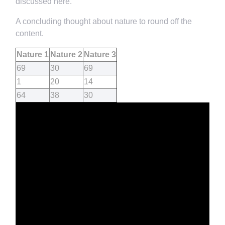
discussed here.
A concluding thought about nature to round off the
content.
Nature 1
Nature 2
Nature 3
69
30
69
1
20
14
64
38
30