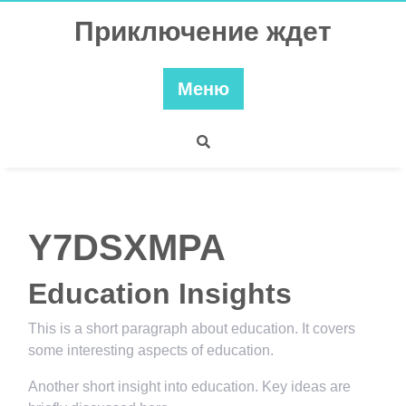
Перейти
Приключение ждет
к
содержимому
Меню
Y7DSXMPA
Education Insights
This is a short paragraph about education. It covers
some interesting aspects of education.
Another short insight into education. Key ideas are