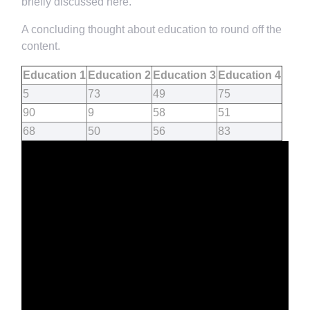
briefly discussed here.
A concluding thought about education to round off the
content.
Education 1
Education 2
Education 3
Education 4
5
73
49
75
90
9
58
51
68
50
56
83