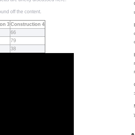
und off the content.
on 3
Construction 4
66
79
38