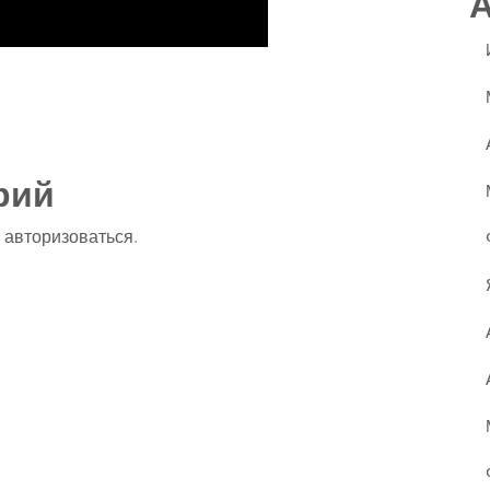
ssniki
авить
рий
о
авторизоваться
.