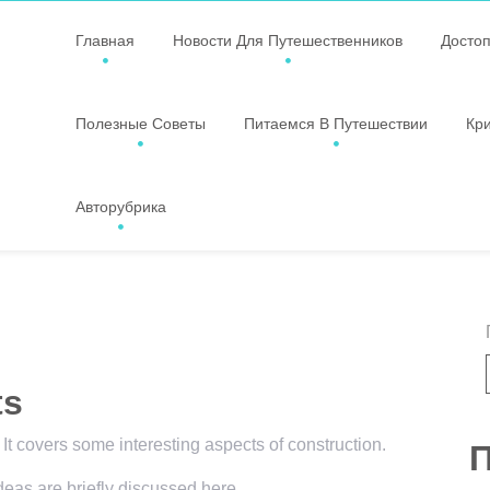
Главная
Новости Для Путешественников
Досто
Полезные Советы
Питаемся В Путешествии
Кр
Авторубрика
ts
 It covers some interesting aspects of construction.
П
ideas are briefly discussed here.