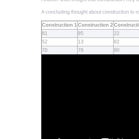
A concluding thought about construction to ro
Construction 1
Construction 2
Constructi
81
85
22
52
13
82
70
78
80