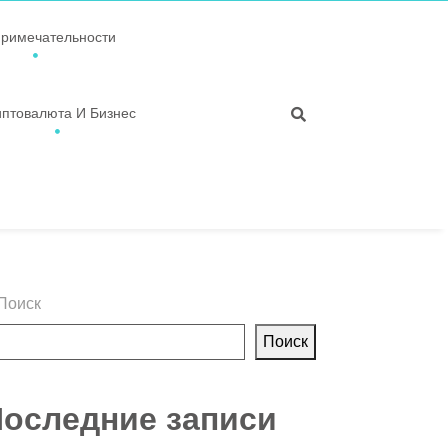
примечательности
иптовалюта И Бизнес
Поиск
Поиск
оследние записи