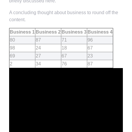
briefly discussed here.
A concluding thought about business to round off the
content.
Business 1
Business 2
Business 3
Business 4
80
87
71
96
98
24
18
67
69
27
67
23
2
34
76
87