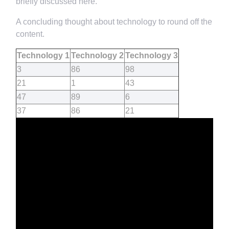
briefly discussed here.
A concluding thought about technology to round off the
content.
Technology 1
Technology 2
Technology 3
3
86
98
21
1
43
47
89
6
37
86
21