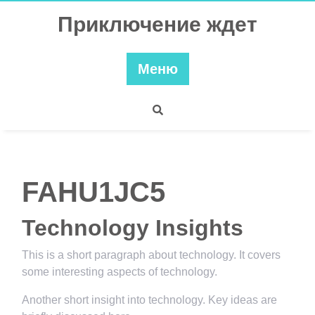
Перейти
Приключение ждет
к
содержимому
Меню
FAHU1JC5
Technology Insights
This is a short paragraph about technology. It covers
some interesting aspects of technology.
Another short insight into technology. Key ideas are