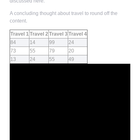
discussed here.
A concluding thought about travel to round off the
content.
Travel 1
Travel 2
Travel 3
Travel 4
84
14
99
24
73
55
79
20
13
24
55
49