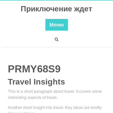
Перейти
Приключение ждет
к
содержимому
Меню
PRMY68S9
Travel Insights
This is a short paragraph about travel. It covers some
interesting aspects of travel.
Another short insight into travel. Key ideas are briefly