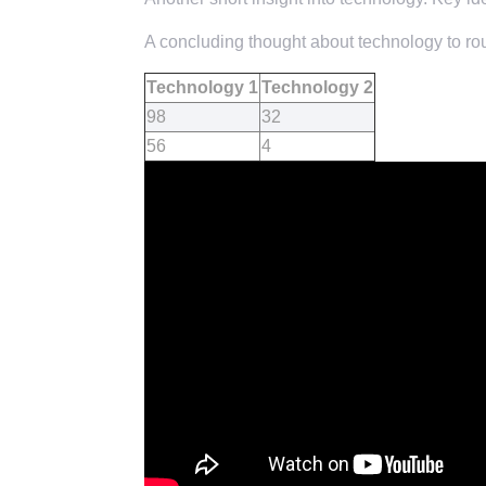
A concluding thought about technology to rou
Technology 1
Technology 2
98
32
56
4