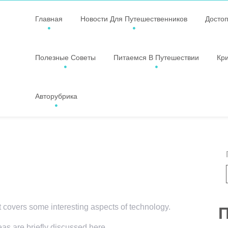
Главная
Новости Для Путешественников
Досто
Полезные Советы
Питаемся В Путешествии
Кр
Авторубрика
t covers some interesting aspects of technology.
П
eas are briefly discussed here.