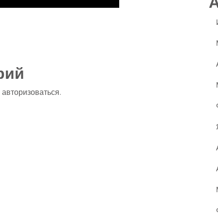
ssniki
авить
рий
о
авторизоваться
.