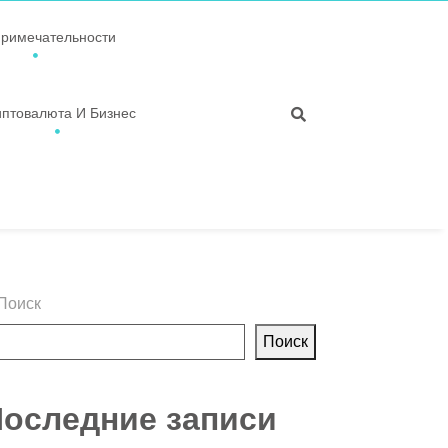
примечательности
иптовалюта И Бизнес
Поиск
Поиск
оследние записи