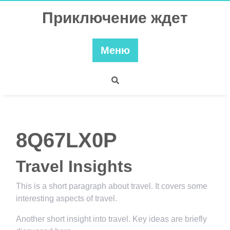
Перейти
Приключение ждет
к
содержимому
Меню
8Q67LX0P
Travel Insights
This is a short paragraph about travel. It covers some
interesting aspects of travel.
Another short insight into travel. Key ideas are briefly