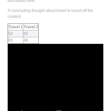
discussed here.
A concluding thought about travel to round off the
content.
Travel 1
Travel 2
54
82
83
46