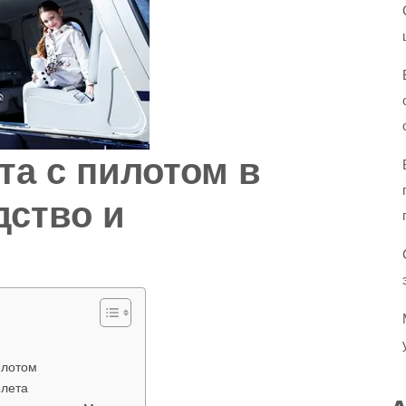
та с пилотом в
дство и
илотом
олета