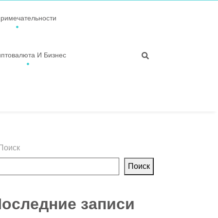
примечательности
иптовалюта И Бизнес
Поиск
Поиск
оследние записи