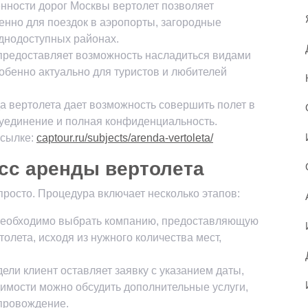
енности дорог Москвы вертолет позволяет
бенно для поездок в аэропорты, загородные
уднодоступных районах.
 предоставляет возможность насладиться видами
собенно актуально для туристов и любителей
а вертолета дает возможность совершить полет в
 уединение и полная конфиденциальность.
ссылке:
captour.ru/subjects/arenda-vertoleta/
сс аренды вертолета
просто. Процедура включает несколько этапов:
 Необходимо выбрать компанию, предоставляющую
олета, исходя из нужного количества мест,
ли клиент оставляет заявку с указанием даты,
имости можно обсудить дополнительные услуги,
опровождение.