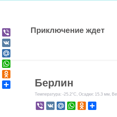
Перейти
к
содержимому
Приключение ждет
Viber
VK
Mail.Ru
WhatsApp
Берлин
Odnoklassniki
Отправить
Температура: -25.2°C, Осадки: 15.3 мм, Ве
Viber
VK
Mail.Ru
WhatsApp
Odnokla
Отпр