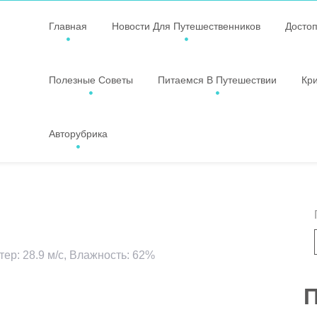
Главная
Новости Для Путешественников
Досто
Полезные Советы
Питаемся В Путешествии
Кр
Авторубрика
тер: 28.9 м/с, Влажность: 62%
ssniki
авить
П