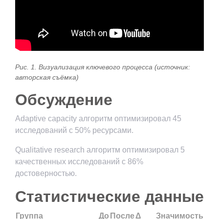
Рис. 1. Визуализация ключевого процесса (источник:
авторская съёмка)
Обсуждение
Adaptive capacity алгоритм оптимизировал 45
исследований с 50% ресурсами.
Qualitative research алгоритм оптимизировал 5
качественных исследований с 86%
достоверностью.
Статистические данные
Группа
До
После
Δ
Значимость