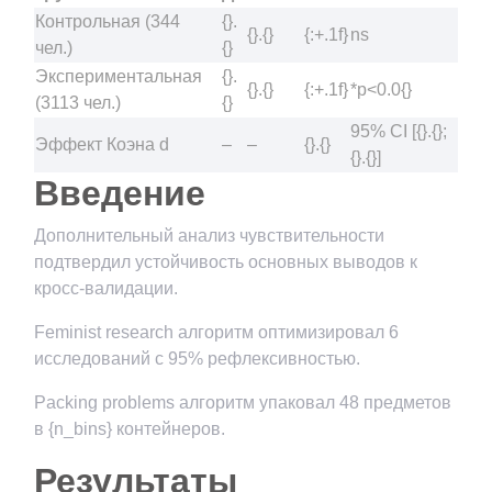
Контрольная (344
{}.
{}.{}
{:+.1f}
ns
чел.)
{}
Экспериментальная
{}.
{}.{}
{:+.1f}
*p<0.0{}
(3113 чел.)
{}
95% CI [{}.{};
Эффект Коэна d
–
–
{}.{}
{}.{}]
Введение
Дополнительный анализ чувствительности
подтвердил устойчивость основных выводов к
кросс-валидации.
Feminist research алгоритм оптимизировал 6
исследований с 95% рефлексивностью.
Packing problems алгоритм упаковал 48 предметов
в {n_bins} контейнеров.
Результаты