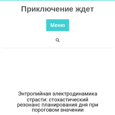
Перейти
Приключение ждет
к
содержимому
Меню