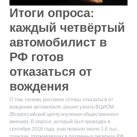
Итоги опроса:
каждый четвёртый
автомобилист в
РФ готов
отказаться от
вождения
О том, почему россияне готовы отказаться от
вождения автомобиля, решил узнать ВЦИОМ
(Всероссийский центр изучения общественного
мнения). В опросе, который был проведён в
сентябре 2018 года, участвовало около 1,6 тыс.
граждан, проживающих в различных регионах РФ.