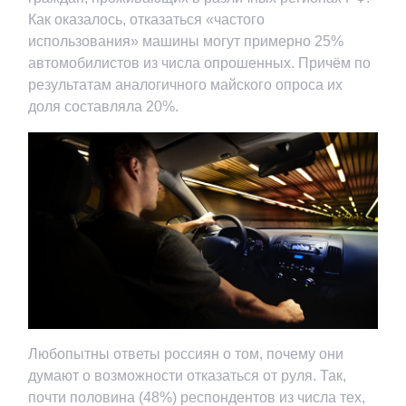
Как оказалось, отказаться «частого
использования» машины могут примерно 25%
автомобилистов из числа опрошенных. Причём по
результатам аналогичного майского опроса их
доля составляла 20%.
Любопытны ответы россиян о том, почему они
думают о возможности отказаться от руля. Так,
почти половина (48%) респондентов из числа тех,