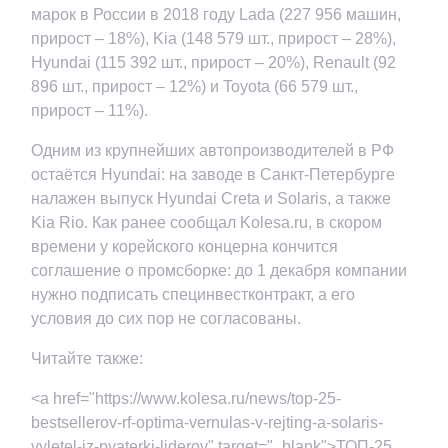
марок в России в 2018 году Lada (227 956 машин,
прирост – 18%), Kia (148 579 шт., прирост – 28%),
Hyundai (115 392 шт., прирост – 20%), Renault (92
896 шт., прирост – 12%) и Toyota (66 579 шт.,
прирост – 11%).
Одним из крупнейших автопроизводителей в РФ
остаётся Hyundai: на заводе в Санкт-Петербурге
налажен выпуск Hyundai Creta и Solaris, а также
Kia Rio. Как ранее сообщал Kolesa.ru, в скором
времени у корейского концерна кончится
соглашение о промсборке: до 1 декабря компании
нужно подписать специнвестконтракт, а его
условия до сих пор не согласованы.
Читайте также:
<a href="https://www.kolesa.ru/news/top-25-
bestsellerov-rf-optima-vernulas-v-rejting-a-solaris-
vyletel-iz-pyaterki-liderov" target="_blank">ТОП-25