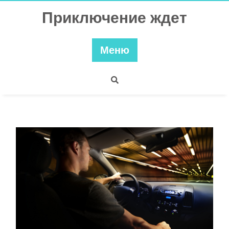
Перейти
Приключение ждет
к
содержимому
Меню