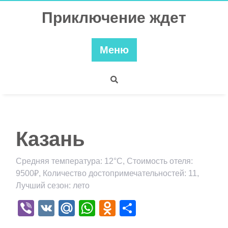
Перейти
Приключение ждет
к
содержимому
Меню
Казань
Средняя температура: 12°C, Стоимость отеля:
9500₽, Количество достопримечательностей: 11,
Лучший сезон: лето
Viber
VK
Mail.Ru
WhatsApp
Odnoklassniki
Отправить