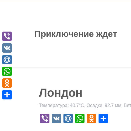
Перейти
к
содержимому
Приключение ждет
Viber
VK
Mail.Ru
WhatsApp
Лондон
Odnoklassniki
Отправить
Температура: 40.7°C, Осадки: 92.7 мм, Вет
Viber
VK
Mail.Ru
WhatsApp
Odnokla
Отпр