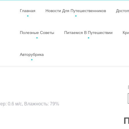
Главная
Новости Для Путешественников
Досто
Полезные Советы
Питаемся В Путешествии
Кр
Авторубрика
ер: 0.6 м/с, Влажность: 79%
ssniki
авить
П