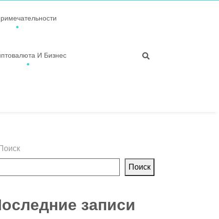
примечательности
иптовалюта И Бизнес
Поиск
Поиск
оследние записи