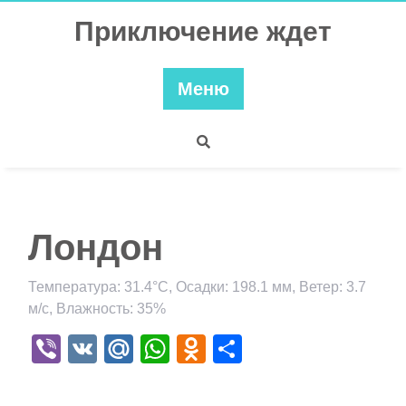
Перейти
Приключение ждет
к
содержимому
Меню
Лондон
Температура: 31.4°C, Осадки: 198.1 мм, Ветер: 3.7
м/с, Влажность: 35%
Viber
VK
Mail.Ru
WhatsApp
Odnoklassniki
Отправить