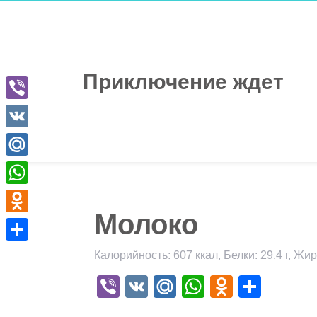
Перейти
к
содержимому
Приключение ждет
Viber
VK
Mail.Ru
WhatsApp
Молоко
Odnoklassniki
Отправить
Калорийность: 607 ккал, Белки: 29.4 г, Жиры
Viber
VK
Mail.Ru
WhatsApp
Odnokla
Отпр