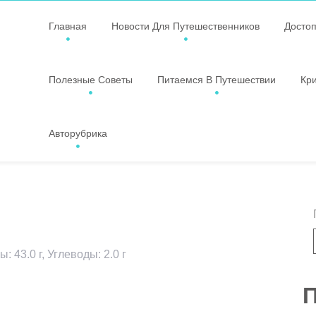
Главная
Новости Для Путешественников
Досто
Полезные Советы
Питаемся В Путешествии
Кр
Авторубрика
: 43.0 г, Углеводы: 2.0 г
ssniki
авить
П