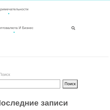
примечательности
иптовалюта И Бизнес
Поиск
Поиск
оследние записи