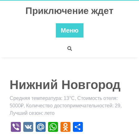
Перейти
Приключение ждет
к
содержимому
Меню
Нижний Новгород
Средняя температура: 13°C, Стоимость отеля:
5000₽, Количество достопримечательностей: 29,
Лучший сезон: лето
Viber
VK
Mail.Ru
WhatsApp
Odnoklassniki
Отправить