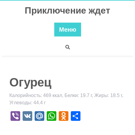
Перейти
Приключение ждет
к
содержимому
Меню
Огурец
Калорийность: 469 ккал, Белки: 19.7 г, Жиры: 18.5 г,
Углеводы: 44.4 г
Viber
VK
Mail.Ru
WhatsApp
Odnoklassniki
Отправить