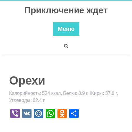
Перейти
Приключение ждет
к
содержимому
Меню
Орехи
Калорийность: 524 ккал, Белки: 8.9 г, Жиры: 37.6 г,
Углеводы: 62.4 г
Viber
VK
Mail.Ru
WhatsApp
Odnoklassniki
Отправить