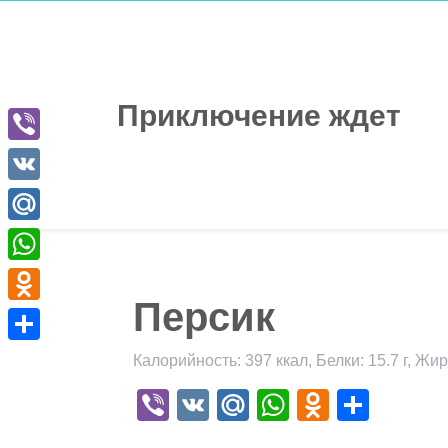
Перейти
к
содержимому
Приключение ждет
Viber
VK
Mail.Ru
WhatsApp
Персик
Odnoklassniki
Отправить
Калорийность: 397 ккал, Белки: 15.7 г, Жиры
Viber
VK
Mail.Ru
WhatsApp
Odnokla
Отпр