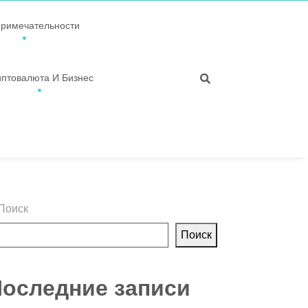
примечательности
иптовалюта И Бизнес
Поиск
Поиск
оследние записи