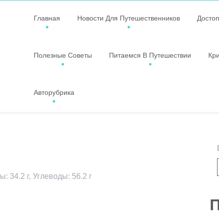
Главная
Новости Для Путешественников
Досто
Полезные Советы
Питаемся В Путешествии
Кр
Авторубрика
: 34.2 г, Углеводы: 56.2 г
ssniki
авить
П