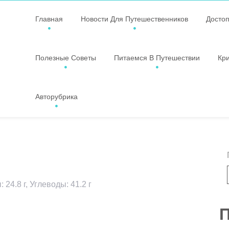
Главная
Новости Для Путешественников
Досто
Полезные Советы
Питаемся В Путешествии
Кр
Авторубрика
 24.8 г, Углеводы: 41.2 г
ssniki
авить
П