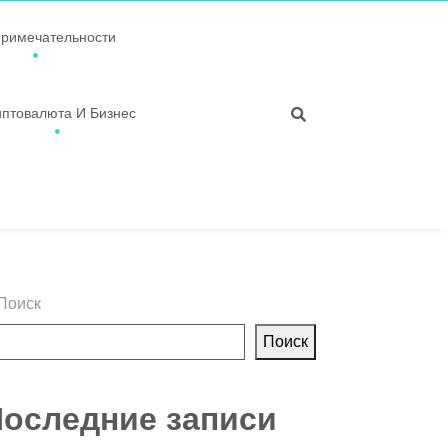
примечательности
иптовалюта И Бизнес
Поиск
Поиск
оследние записи