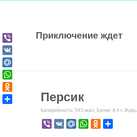
Перейти
к
содержимому
Приключение ждет
Viber
VK
Mail.Ru
WhatsApp
Персик
Odnoklassniki
Отправить
Калорийность: 543 ккал, Белки: 8.4 г, Жиры:
Viber
VK
Mail.Ru
WhatsApp
Odnokla
Отпр