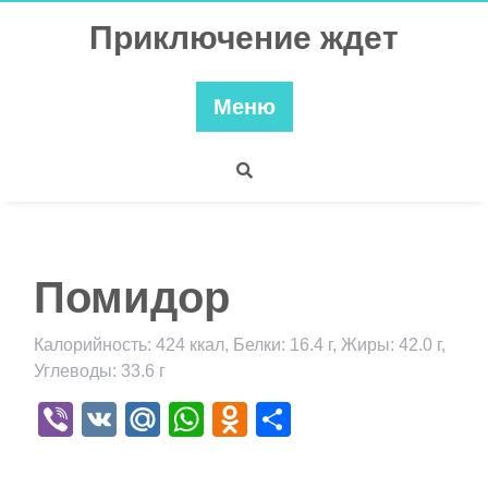
Перейти
Приключение ждет
к
содержимому
Меню
Помидор
Калорийность: 424 ккал, Белки: 16.4 г, Жиры: 42.0 г,
Углеводы: 33.6 г
Viber
VK
Mail.Ru
WhatsApp
Odnoklassniki
Отправить