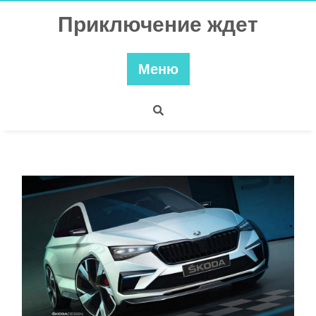
Перейти
Приключение ждет
к
содержимому
Меню