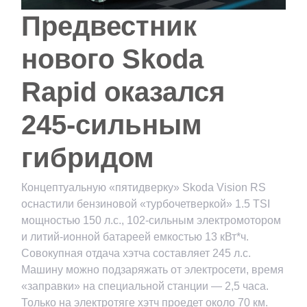
Предвестник
нового Skoda
Rapid оказался
245-сильным
гибридом
Концептуальную «пятидверку» Skoda Vision RS
оснастили бензиновой «турбочетверкой» 1.5 TSI
мощностью 150 л.с., 102-сильным электромотором
и литий-ионной батареей емкостью 13 кВт*ч.
Совокупная отдача хэтча составляет 245 л.с.
Машину можно подзаряжать от электросети, время
«заправки» на специальной станции — 2,5 часа.
Только на электротяге хэтч проедет около 70 км.