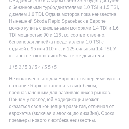
Ожидается, что в Старом свете хэтч будет доступен
с бензиновыми турбодвигателями 1.0 TSI и 1.5 TSI,
дизелем 1.6 TDI. Отдача моторов пока неизвестна.
Нынешний Skoda Rapid Spaceback в Европе
можно купить с дизельными моторами 1.4 TDI и 1.6
TDI мощностью 90 и 116 л.с. соответственно,
бензиновая линейка представлена 1.0 TSI с
отдачей в 95 или 110 л.с. и 125-сильным 1.4 TSI. У
«старосветского» лифтбека те же двигатели.
1
/ 5
2
/ 5
3
/ 5
4
/ 5
5
/ 5
Не исключено, что для Европы хэтч переименуют, а
название Rapid останется за лифтбеком,
предназначенным для развивающихся рынков.
Причем у последней модификации может
оказаться своя концепция развития, отличная от
еврохэтча (включая и эволюцию дизайна). Сроки
премьеры нового лифтбека неизвестны.