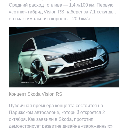
Средний расход топлива — 1,4 л/100 км. Первую
«сотню» гибрид Vision RS наберет за 7,1 секунды,
его максимальная скорость – 209 км/ч.
Концепт Skoda Vision RS
Публичная премьера концепта состоится на
Парижском автосалоне, который откроется 2
октября. Как заявили в Skoda, прототип
демонстрирует развитие дизайна «заряженных»