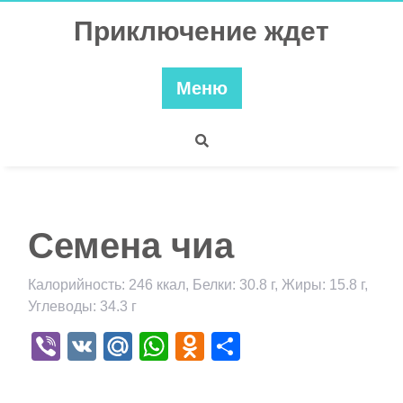
Перейти
Приключение ждет
к
содержимому
Меню
Семена чиа
Калорийность: 246 ккал, Белки: 30.8 г, Жиры: 15.8 г,
Углеводы: 34.3 г
Viber
VK
Mail.Ru
WhatsApp
Odnoklassniki
Отправить