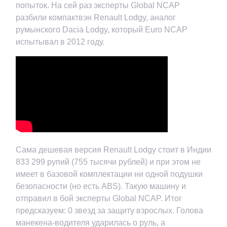
попыток. На сей раз эксперты Global NCAP
разбили компактвэн Renault Lodgy, аналог
румынского Dacia Lodgy, который Euro NCAP
испытывал в 2012 году.
Сама дешевая версия Renault Lodgy стоит в Индии
833 299 рупий (755 тысячи рублей) и при этом не
имеет в базовой комплектации ни одной подушки
безопасности (но есть ABS). Такую машину и
отправил в бой эксперты Global NCAP. Итог
предсказуем: 0 звезд за защиту взрослых. Голова
манекена-водителя ударилась о руль, а