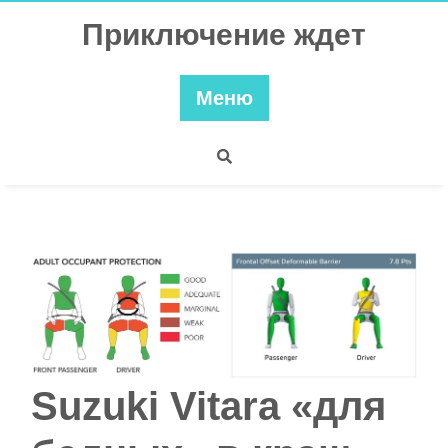
Перейти
Приключение ждет
к
содержимому
Меню
Suzuki Vitara «для