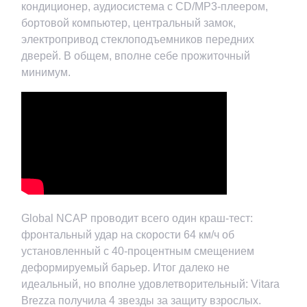
кондиционер, аудиосистема с CD/MP3-плеером,
бортовой компьютер, центральный замок,
электропривод стеклоподъемников передних
дверей. В общем, вполне себе прожиточный
минимум.
Global NCAP проводит всего один краш-тест:
фронтальный удар на скорости 64 км/ч об
установленный с 40-процентным смещением
деформируемый барьер. Итог далеко не
идеальный, но вполне удовлетворительный: Vitara
Brezza получила 4 звезды за защиту взрослых.