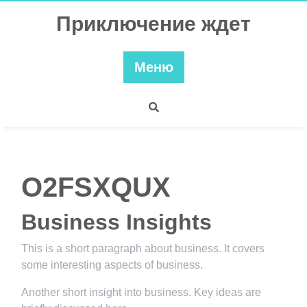
Перейти
Приключение ждет
к
содержимому
Меню
O2FSXQUX
Business Insights
This is a short paragraph about business. It covers
some interesting aspects of business.
Another short insight into business. Key ideas are