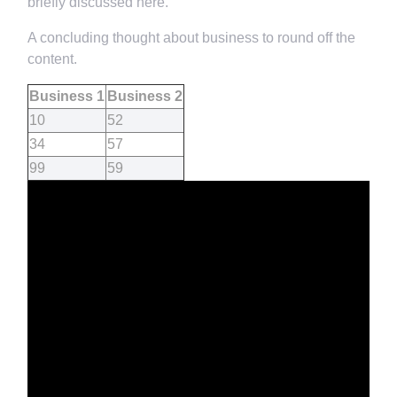
briefly discussed here.
A concluding thought about business to round off the
content.
Business 1
Business 2
10
52
34
57
99
59