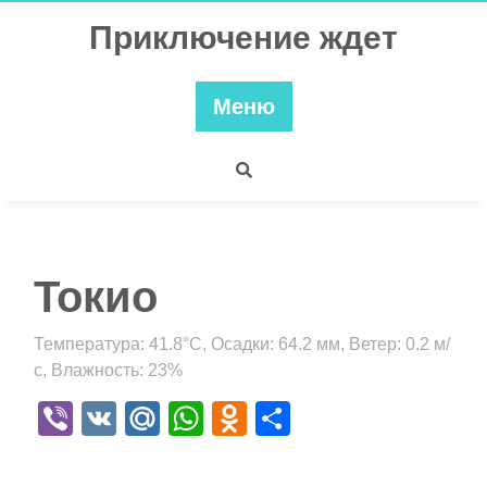
Перейти
Приключение ждет
к
содержимому
Меню
Токио
Температура: 41.8°C, Осадки: 64.2 мм, Ветер: 0.2 м/
с, Влажность: 23%
Viber
VK
Mail.Ru
WhatsApp
Odnoklassniki
Отправить