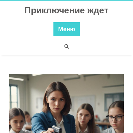
Перейти
Приключение ждет
к
содержимому
Меню