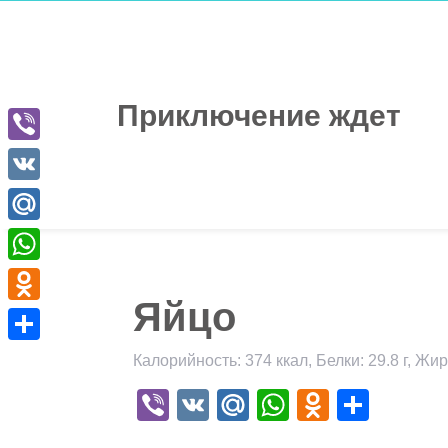
Перейти
к
содержимому
Приключение ждет
Viber
VK
Mail.Ru
WhatsApp
Яйцо
Odnoklassniki
Отправить
Калорийность: 374 ккал, Белки: 29.8 г, Жиры
Viber
VK
Mail.Ru
WhatsApp
Odnokla
Отпр