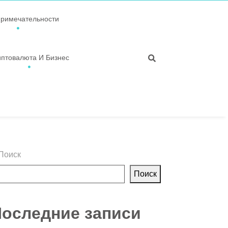
примечательности
иптовалюта И Бизнес
Поиск
Поиск
оследние записи