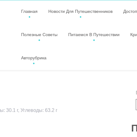
Главная
Новости Для Путешественников
Досто
Полезные Советы
Питаемся В Путешествии
Кр
Авторубрика
: 30.1 г, Углеводы: 63.2 г
ssniki
авить
П