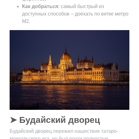
Как добраться:
самый быстрый из
доступных способов – доехать по ветке метро
М2.
➤ Будайский дворец
Будайский дворец пережил нашествие татаро-
монгольского ига, но был почти полностью