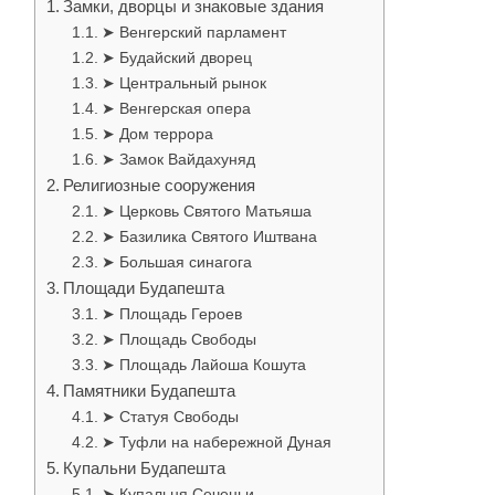
Замки, дворцы и знаковые здания
➤ Венгерский парламент
➤ Будайский дворец
➤ Центральный рынок
➤ Венгерская опера
➤ Дом террора
➤ Замок Вайдахуняд
Религиозные сооружения
➤ Церковь Святого Матьяша
➤ Базилика Святого Иштвана
➤ Большая синагога
Площади Будапешта
➤ Площадь Героев
➤ Площадь Свободы
➤ Площадь Лайоша Кошута
Памятники Будапешта
➤ Статуя Свободы
➤ Туфли на набережной Дуная
Купальни Будапешта
➤ Купальня Сеченьи